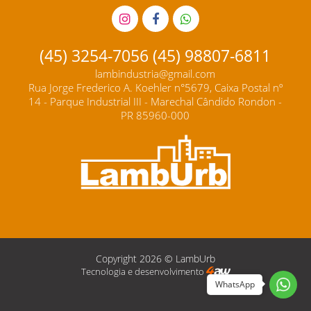
(45) 3254-7056 (45) 98807-6811
lambindustria@gmail.com
Rua Jorge Frederico A. Koehler n°5679, Caixa Postal nº
14 - Parque Industrial III - Marechal Cândido Rondon -
PR 85960-000
Copyright 2026 © LambUrb
Tecnologia e desenvolvimento
WhatsApp