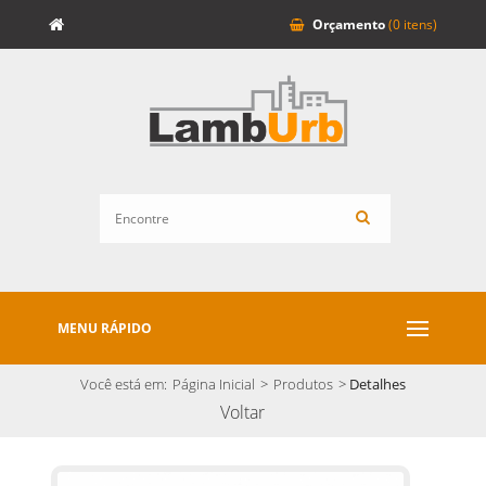
Orçamento
(0 itens)
MENU RÁPIDO
Você está em:
Página Inicial
>
Produtos
>
Detalhes
Voltar