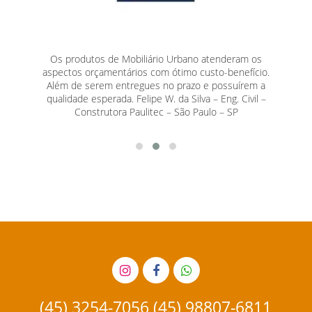
Os produtos de Mobiliário Urbano atenderam os
a Empresa
Os Ab
aspectos orçamentários com ótimo custo-benefício.
a ideia e
sup
Além de serem entregues no prazo e possuírem a
drão de
atende
qualidade esperada. Felipe W. da Silva – Eng. Civil –
iteto –
também
Construtora Paulitec – São Paulo – SP
com óti
Obras 
(45) 3254-7056 (45) 98807-6811