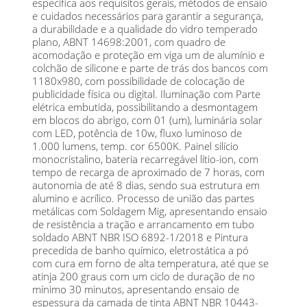
especifica aos requisitos gerais, métodos de ensaio
e cuidados necessários para garantir a segurança,
a durabilidade e a qualidade do vidro temperado
plano, ABNT 14698:2001, com quadro de
acomodação e proteção em viga um de alumínio e
colchão de silicone e parte de trás dos bancos com
1180x980, com possibilidade de colocação de
publicidade física ou digital. Iluminação com Parte
elétrica embutida, possibilitando a desmontagem
em blocos do abrigo, com 01 (um), luminária solar
com LED, potência de 10w, fluxo luminoso de
1.000 lumens, temp. cor 6500K. Painel silício
monocristalino, bateria recarregável lítio-ion, com
tempo de recarga de aproximado de 7 horas, com
autonomia de até 8 dias, sendo sua estrutura em
alumino e acrílico. Processo de união das partes
metálicas com Soldagem Mig, apresentando ensaio
de resistência a tração e arrancamento em tubo
soldado ABNT NBR ISO 6892-1/2018 e Pintura
precedida de banho químico, eletrostática a pó
com cura em forno de alta temperatura, até que se
atinja 200 graus com um ciclo de duração de no
mínimo 30 minutos, apresentando ensaio de
espessura da camada de tinta ABNT NBR 10443-