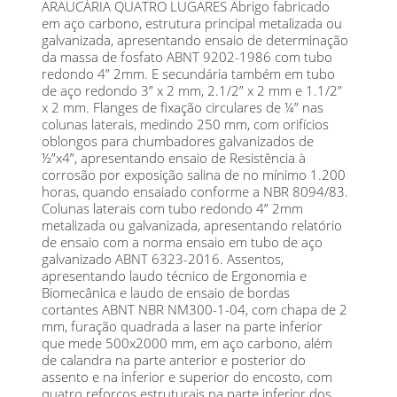
ARAUCÁRIA QUATRO LUGARES Abrigo fabricado
em aço carbono, estrutura principal metalizada ou
galvanizada, apresentando ensaio de determinação
da massa de fosfato ABNT 9202-1986 com tubo
redondo 4” 2mm. E secundária também em tubo
de aço redondo 3” x 2 mm, 2.1/2” x 2 mm e 1.1/2”
x 2 mm. Flanges de fixação circulares de ¼” nas
colunas laterais, medindo 250 mm, com orifícios
oblongos para chumbadores galvanizados de
½”x4”, apresentando ensaio de Resistência à
corrosão por exposição salina de no mínimo 1.200
horas, quando ensaiado conforme a NBR 8094/83.
Colunas laterais com tubo redondo 4” 2mm
metalizada ou galvanizada, apresentando relatório
de ensaio com a norma ensaio em tubo de aço
galvanizado ABNT 6323-2016. Assentos,
apresentando laudo técnico de Ergonomia e
Biomecânica e laudo de ensaio de bordas
cortantes ABNT NBR NM300-1-04, com chapa de 2
mm, furação quadrada a laser na parte inferior
que mede 500x2000 mm, em aço carbono, além
de calandra na parte anterior e posterior do
assento e na inferior e superior do encosto, com
quatro reforços estruturais na parte inferior dos