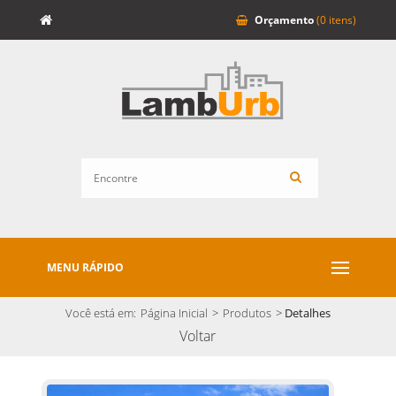
Orçamento
(0 itens)
MENU RÁPIDO
Você está em:
Página Inicial
>
Produtos
>
Detalhes
Voltar