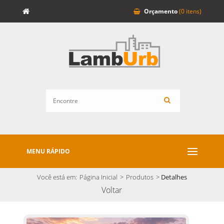
Orçamento
(0 itens)
MENU RÁPIDO
Você está em:
Página Inicial
>
Produtos
>
Detalhes
Voltar