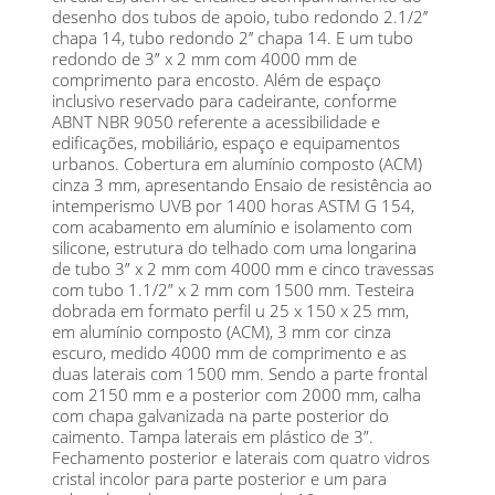
desenho dos tubos de apoio, tubo redondo 2.1/2’’
chapa 14, tubo redondo 2’’ chapa 14. E um tubo
redondo de 3” x 2 mm com 4000 mm de
comprimento para encosto. Além de espaço
inclusivo reservado para cadeirante, conforme
ABNT NBR 9050 referente a acessibilidade e
edificações, mobiliário, espaço e equipamentos
urbanos. Cobertura em alumínio composto (ACM)
cinza 3 mm, apresentando Ensaio de resistência ao
intemperismo UVB por 1400 horas ASTM G 154,
com acabamento em alumínio e isolamento com
silicone, estrutura do telhado com uma longarina
de tubo 3” x 2 mm com 4000 mm e cinco travessas
com tubo 1.1/2” x 2 mm com 1500 mm. Testeira
dobrada em formato perfil u 25 x 150 x 25 mm,
em alumínio composto (ACM), 3 mm cor cinza
escuro, medido 4000 mm de comprimento e as
duas laterais com 1500 mm. Sendo a parte frontal
com 2150 mm e a posterior com 2000 mm, calha
com chapa galvanizada na parte posterior do
caimento. Tampa laterais em plástico de 3”.
Fechamento posterior e laterais com quatro vidros
cristal incolor para parte posterior e um para