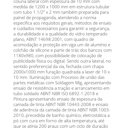
coluna lateral com espessura de 10 mm com
medida de 1200 x 1000 mm em estrutura tubular
com tubo 1.1/2” x 2 mm também preparada para
painel de propaganda, atendendo a norma
especifica aos requisitos gerais, métodos de ensaio
e cuidados necessários para garantir a segurança,
a durabilidade e a qualidade do vidro temperado
plano, ABNT 14698:2001, com quadro de
acomodação e proteção em viga um de alumínio e
colchão de silicone e parte de trás dos bancos com
1180x980, com possibilidade de colocação de
publicidade física ou digital. Sendo outra lateral, no
sentido preferencial da via, fechada com chapa
2000x1000 mm furação quadrada a laser de 10 x
10 mm. Iluminação com Processo de união das
partes metálicas com Soldagem Mig, apresentando
ensaio de resistência a tração e arrancamento em
tubo soldado ABNT NBR ISO 6892-1:2018 e
Pintura apresentando ensaio de espessura da
camada de tinta ABNT NBR 10443-2008 e ensaio
de aderência da camada de tinta ABNT NBR 1003-
2010, precedida de banho químico, eletrostática a
pó com cura em forno de alta temperatura, até
que se atinja 200 graus com um ciclo de duração