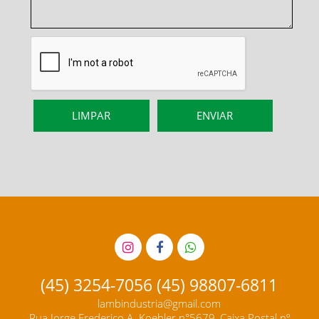
(45) 3254-7056 (45) 98807-6811
lambindustria@gmail.com
Rua Jorge Frederico A. Koehler n°5679, Caixa Postal nº