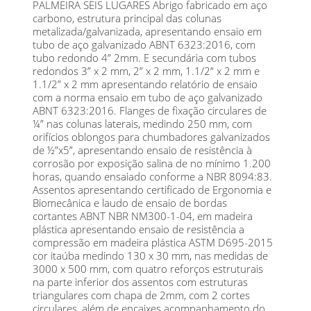
PALMEIRA SEIS LUGARES Abrigo fabricado em aço
carbono, estrutura principal das colunas
metalizada/galvanizada, apresentando ensaio em
tubo de aço galvanizado ABNT 6323:2016, com
tubo redondo 4” 2mm. E secundária com tubos
redondos 3” x 2 mm, 2” x 2 mm, 1.1/2” x 2 mm e
1.1/2” x 2 mm apresentando relatório de ensaio
com a norma ensaio em tubo de aço galvanizado
ABNT 6323:2016. Flanges de fixação circulares de
¼” nas colunas laterais, medindo 250 mm, com
orifícios oblongos para chumbadores galvanizados
de ½”x5”, apresentando ensaio de resistência à
corrosão por exposição salina de no mínimo 1.200
horas, quando ensaiado conforme a NBR 8094:83.
Assentos apresentando certificado de Ergonomia e
Biomecânica e laudo de ensaio de bordas
cortantes ABNT NBR NM300-1-04, em madeira
plástica apresentando ensaio de resistência a
compressão em madeira plástica ASTM D695-2015
cor itaúba medindo 130 x 30 mm, nas medidas de
3000 x 500 mm, com quatro reforços estruturais
na parte inferior dos assentos com estruturas
triangulares com chapa de 2mm, com 2 cortes
circulares, além de encaixes acompanhamento do