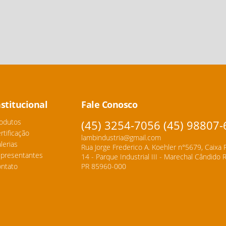
nstitucional
Fale Conosco
odutos
(45) 3254-7056 (45) 98807
rtificação
lambindustria@gmail.com
lerias
Rua Jorge Frederico A. Koehler n°5679, Caixa 
presentantes
14 - Parque Industrial III - Marechal Cândido
ntato
PR 85960-000