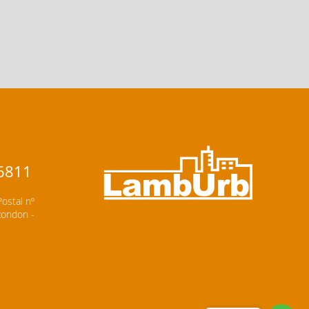
-6811
Postal nº
 Rondon -