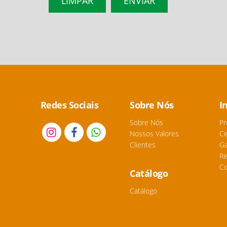
Redes Sociais
Sobre Nós
I
Sobre Nós
Pr
Nossos Valores
Ce
Clientes
Ga
Re
Co
Catálogo
Catálogo