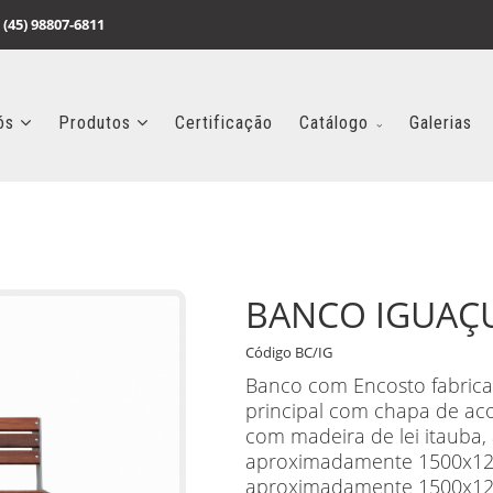
 (45) 98807-6811
ós
Produtos
Certificação
Catálogo
Galerias
BANCO IGUAÇ
Código BC/IG
Banco com Encosto fabrica
principal com chapa de ac
com madeira de lei itauba,
aproximadamente 1500x12
aproximadamente 1500x12