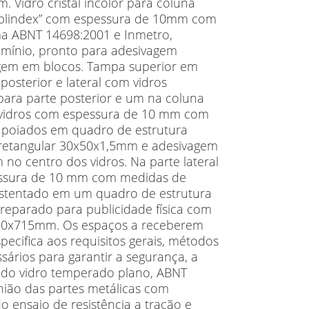
Vidro cristal incolor para coluna
o “blindex” com espessura de 10mm com
a ABNT 14698:2001 e Inmetro,
umínio, pronto para adesivagem
agem em blocos. Tampa superior em
posterior e lateral com vidros
 para parte posterior e um na coluna
r, vidros com espessura de 10 mm com
poiados em quadro de estrutura
 retangular 30x50x1,5mm e adesivagem
o centro dos vidros. Na parte lateral
essura de 10 mm com medidas de
tentado em um quadro de estrutura
reparado para publicidade física com
10x715mm. Os espaços a receberem
ecifica aos requisitos gerais, métodos
sários para garantir a segurança, a
e do vidro temperado plano, ABNT
nião das partes metálicas com
 ensaio de resistência a tração e