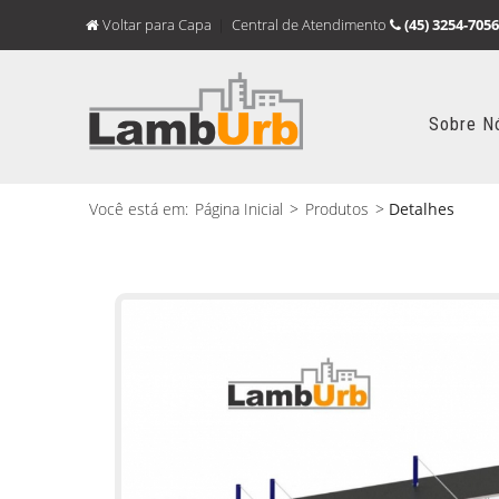
Voltar para Capa
Central de Atendimento
(45) 3254-7056
Sobre N
Você está em:
Página Inicial
>
Produtos
>
Detalhes