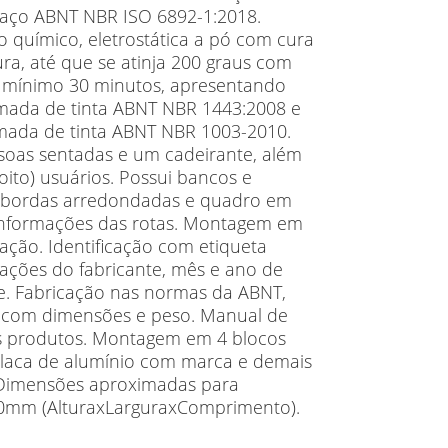
aço ABNT NBR ISO 6892-1:2018.
 químico, eletrostática a pó com cura
ra, até que se atinja 200 graus com
 mínimo 30 minutos, apresentando
mada de tinta ABNT NBR 1443:2008 e
mada de tinta ABNT NBR 1003-2010.
ssoas sentadas e um cadeirante, além
oito) usuários. Possui bancos e
 bordas arredondadas e quadro em
informações das rotas. Montagem em
alação. Identificação com etiqueta
ações do fabricante, mês e ano de
ie. Fabricação nas normas da ABNT,
o com dimensões e peso. Manual de
s produtos. Montagem em 4 blocos
. Placa de alumínio com marca e demais
 Dimensões aproximadas para
00mm (AlturaxLarguraxComprimento).