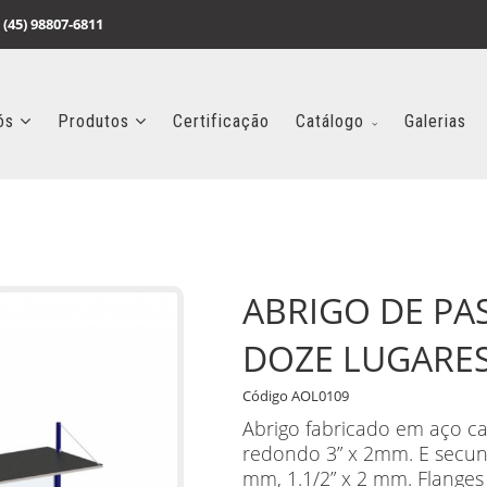
 (45) 98807-6811
ós
Produtos
Certificação
Catálogo
Galerias
ABRIGO DE PA
DOZE LUGARE
Código AOL0109
Abrigo fabricado em aço ca
redondo 3” x 2mm. E secun
mm, 1.1/2” x 2 mm. Flanges 