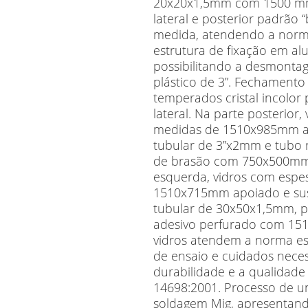
20x20x1,5mm com 1500 mm. 
lateral e posterior padrã
medida, atendendo a norm
estrutura de fixação em al
possibilitando a desmont
plástico de 3”. Fechamento 
temperados cristal incolor
lateral. Na parte posterio
medidas de 1510x985mm a
tubular de 3”x2mm e tubo
de brasão com 750x500mm n
esquerda, vidros com esp
1510x715mm apoiado e sus
tubular de 30x50x1,5mm, p
adesivo perfurado com 15
vidros atendem a norma esp
de ensaio e cuidados neces
durabilidade e a qualidad
14698:2001. Processo de u
soldagem Mig, apresentando