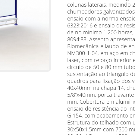
colunas laterais, medindo 
chumbadores galvanizados 
ensaio com a norma ensai
6323:2016 e ensaio de resi
de no mínimo 1.200 horas
8094:83. Assento apresent
Biomecânica e laudo de en
NM300-1-04, em aço em c
laser, com reforço inferior
círculo de 50 e 80 mm tubo
sustentação ao triangulo d
quadros para fixação dos
40x40mm na chapa 14, chu
5/8”x40mm, porca travante
mm. Cobertura em alumín
ensaio de resistência ao 
G 154, com acabamento em 
Estrutura do telhado com 
30x50x1,5mm com 7500 mm