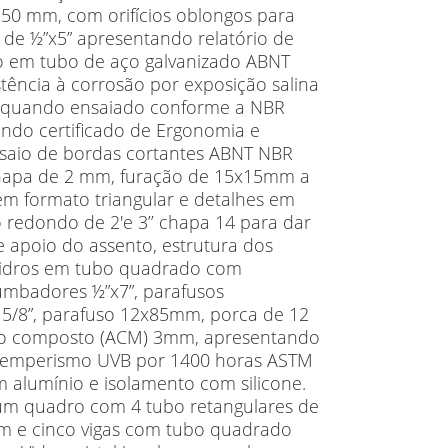
250 mm, com orifícios oblongos para
de ½”x5” apresentando relatório de
o em tubo de aço galvanizado ABNT
stência à corrosão por exposição salina
, quando ensaiado conforme a NBR
ando certificado de Ergonomia e
saio de bordas cortantes ABNT NBR
hapa de 2 mm, furação de 15x15mm a
 em formato triangular e detalhes em
 redondo de 2'e 3’’ chapa 14 para dar
e apoio do assento, estrutura dos
 vidros em tubo quadrado com
mbadores ½”x7”, parafusos
 5/8”, parafuso 12x85mm, porca de 12
io composto (ACM) 3mm, apresentando
intemperismo UVB por 1400 horas ASTM
alumínio e isolamento com silicone.
um quadro com 4 tubo retangulares de
 e cinco vigas com tubo quadrado