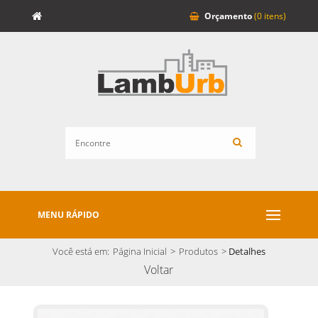
Orçamento
(0 itens)
MENU RÁPIDO
Você está em:
Página Inicial
>
Produtos
>
Detalhes
Voltar