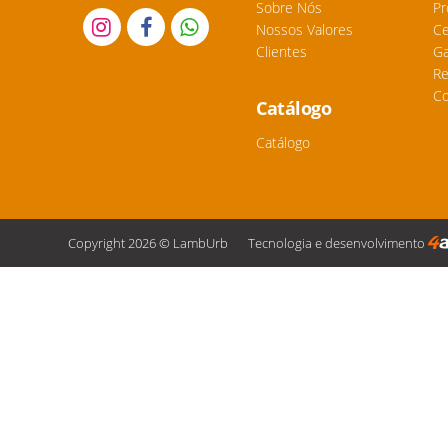
Sobre Nós
Pr
Nossos Valores
Ce
Clientes
Ga
Re
Co
Catálogo
Catálogo
Copyright 2026 © LambUrb
Tecnologia e desenvolvimento