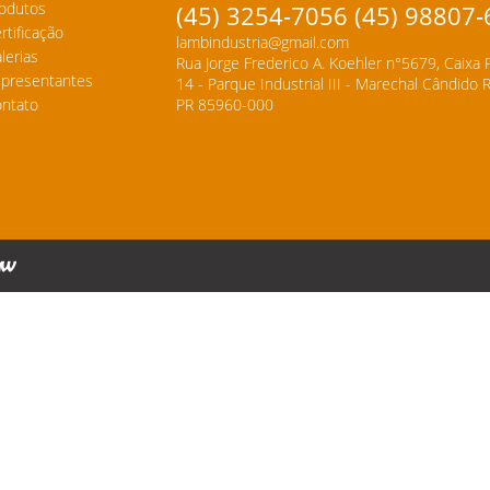
odutos
(45) 3254-7056 (45) 98807
rtificação
lambindustria@gmail.com
lerias
Rua Jorge Frederico A. Koehler n°5679, Caixa 
presentantes
14 - Parque Industrial III - Marechal Cândido
ntato
PR 85960-000