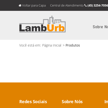
Voltar para Capa
Central de Atendimento
(45) 3254-7056
Sobre N
Você está em:
Página Inicial
>
Produtos
Redes Sociais
Sobre Nós
I