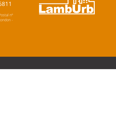
-6811
Postal nº
 Rondon -