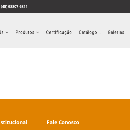
 (45) 98807-6811
ós
Produtos
Certificação
Catálogo
Galerias
nstitucional
Fale Conosco